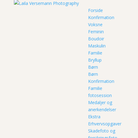
Forside
Konfirmation
Voksne
Feminin
Boudoir
Maskulin
Familie
Bryllup
Børn
Børn
Konfirmation
Familie
fotosession
Medaljer og
anerkendelser
Ekstra
Erhvervsopgaver
Skadefoto og
forsikringsfoto