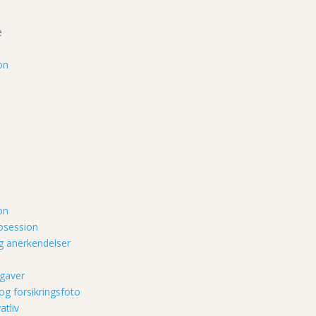
e
on
on
tosession
g anerkendelser
gaver
og forsikringsfoto
atliv