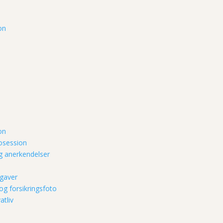
on
on
tosession
g anerkendelser
gaver
og forsikringsfoto
atliv