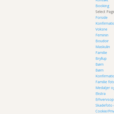
Booking
Select Pag
Forside
Konfirmati
Voksne
Feminin
Boudoir
Maskulin
Familie
Bryllup
Børn
Børn
Konfirmati
Familie fo
Medaljer o
Ekstra
Erhvervsop
Skadefoto 
Cookie/Priv