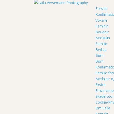
Forside
Konfirmati
Voksne
Feminin
Boudoir
Maskulin
Familie
Bryllup
Børn
Børn
Konfirmati
Familie fo
Medaljer o
Ekstra
Erhvervsop
Skadefoto 
Cookie/Priv
Om Laila
Kontakt