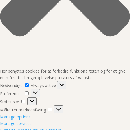
Her benyttes cookies for at forbedre funktionaliteten og for at give
en målrettet brugeroplevelse på tværs af websitet.
Nødvendige
Nødvendige
Always active
Preferences
Preferences
Statistiske
Statistiske
Målrettet
Målrettet markedsføring
markedsføring
Manage options
Manage services