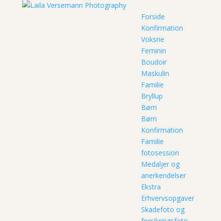
Forside
Konfirmation
Voksne
Feminin
Boudoir
Maskulin
Familie
Bryllup
Børn
Børn
Konfirmation
Familie
fotosession
Medaljer og
anerkendelser
Ekstra
Erhvervsopgaver
Skadefoto og
forsikringsfoto