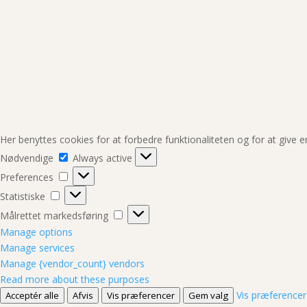
Her benyttes cookies for at forbedre funktionaliteten og for at give 
Nødvendige
Nødvendige
Always active
Preferences
Preferences
Statistiske
Statistiske
Målrettet
Målrettet markedsføring
markedsføring
Manage options
Manage services
Manage {vendor_count} vendors
Read more about these purposes
Vis præferencer
Acceptér alle
Afvis
Vis præferencer
Gem valg