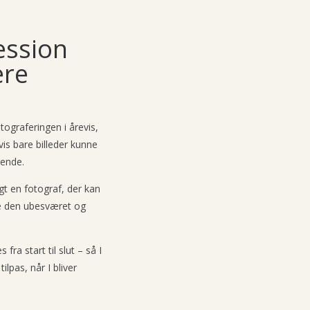
ession
ære
ograferingen i årevis,
vis bare billeder kunne
ende.
lgt en fotograf, der kan
e den ubesværet og
fra start til slut – så I
ilpas, når I bliver