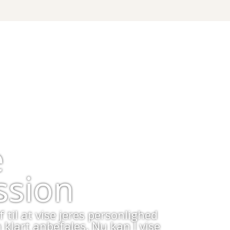
e
ssion
 til at vise jeres personlighed
n klart anbefales. Nu kan I vise