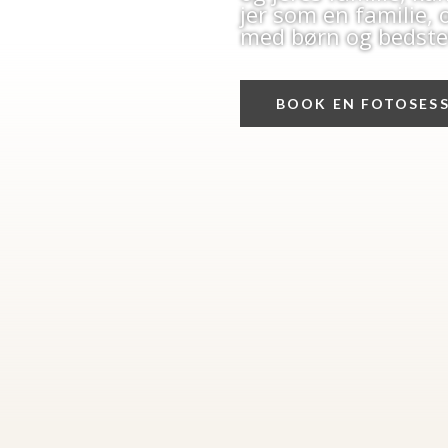
jer som en familie,
med børn og bedste
BOOK EN FOTOSES