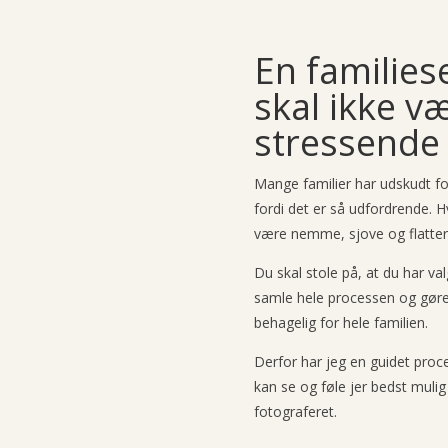
En families
skal ikke v
stressende
Mange familier har udskudt fot
fordi det er så udfordrende. H
være nemme, sjove og flatter
Du skal stole på, at du har va
samle hele processen og gør
behagelig for hele familien.
Derfor har jeg en guidet proces 
kan se og føle jer bedst mulig t
fotograferet.