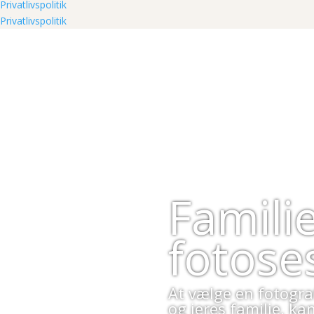
Privatlivspolitik
Privatlivspolitik
Famili
fotose
At vælge en fotograf
og jeres familie, ka