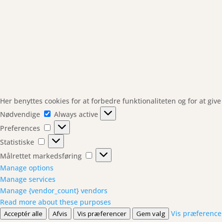
Her benyttes cookies for at forbedre funktionaliteten og for at giv
Nødvendige
Nødvendige
Always active
Preferences
Preferences
Statistiske
Statistiske
Målrettet
Målrettet markedsføring
markedsføring
Manage options
Manage services
Manage {vendor_count} vendors
Read more about these purposes
Vis præference
Acceptér alle
Afvis
Vis præferencer
Gem valg