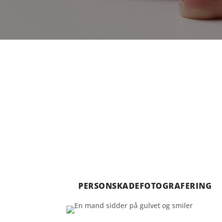
HVAD KAN DU VÆLGE
Personskadefoto, for
PERSONSKADEFOTOGRAFERING