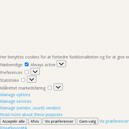
Her benyttes cookies for at forbedre funktionaliteten og for at give 
Nødvendige
Nødvendige
Always active
Preferences
Preferences
Statistiske
Statistiske
Målrettet
Målrettet markedsføring
markedsføring
Manage options
Manage services
Manage {vendor_count} vendors
Read more about these purposes
Vis præferencer
Acceptér alle
Afvis
Vis præferencer
Gem valg
Privatlivspolitik