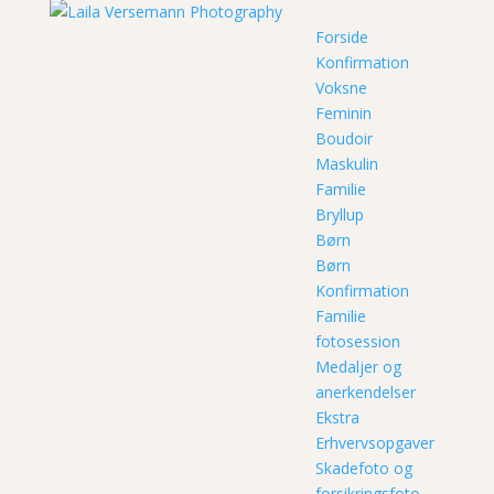
Forside
Konfirmation
Voksne
Feminin
Boudoir
Maskulin
Familie
Bryllup
Børn
Børn
Konfirmation
Familie
fotosession
Medaljer og
anerkendelser
Ekstra
Erhvervsopgaver
Skadefoto og
forsikringsfoto