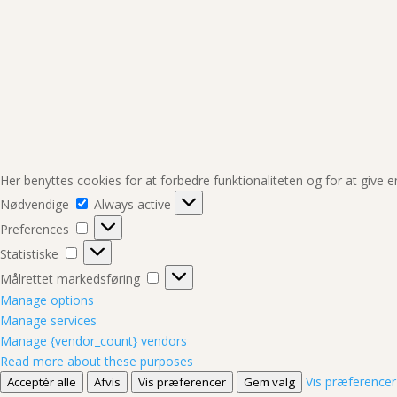
Her benyttes cookies for at forbedre funktionaliteten og for at give 
Nødvendige
Nødvendige
Always active
Preferences
Preferences
Statistiske
Statistiske
Målrettet
Målrettet markedsføring
markedsføring
Manage options
Manage services
Manage {vendor_count} vendors
Read more about these purposes
Vis præferencer
Acceptér alle
Afvis
Vis præferencer
Gem valg