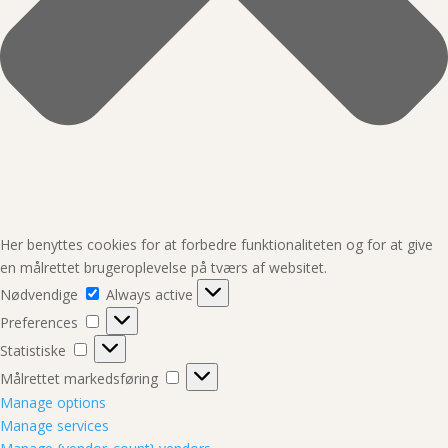
Her benyttes cookies for at forbedre funktionaliteten og for at give
en målrettet brugeroplevelse på tværs af websitet.
Nødvendige
Nødvendige
Always active
Preferences
Preferences
Statistiske
Statistiske
Målrettet
Målrettet markedsføring
markedsføring
Manage options
Manage services