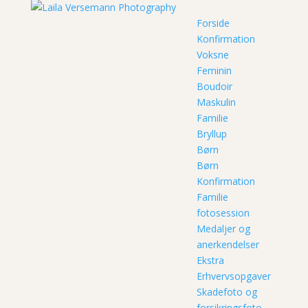
Forside
Konfirmation
Voksne
Feminin
Boudoir
Maskulin
Familie
Bryllup
Børn
Børn
Konfirmation
Familie
fotosession
Medaljer og
anerkendelser
Ekstra
Erhvervsopgaver
Skadefoto og
forsikringsfoto