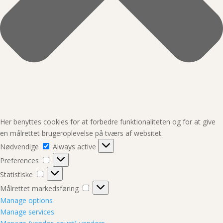
Her benyttes cookies for at forbedre funktionaliteten og for at give
en målrettet brugeroplevelse på tværs af websitet.
Nødvendige
Nødvendige
Always active
Preferences
Preferences
Statistiske
Statistiske
Målrettet
Målrettet markedsføring
markedsføring
Manage options
Manage services