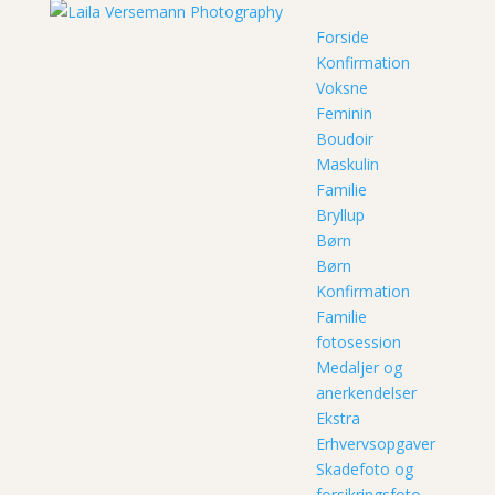
Forside
Konfirmation
Voksne
Feminin
Boudoir
Maskulin
Familie
Bryllup
Børn
Børn
Konfirmation
Familie
fotosession
Medaljer og
anerkendelser
Ekstra
Erhvervsopgaver
Skadefoto og
forsikringsfoto