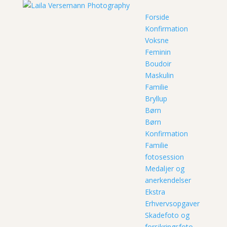
Forside
Konfirmation
Voksne
Feminin
Boudoir
Maskulin
Familie
Bryllup
Børn
Børn
Konfirmation
Familie
fotosession
Medaljer og
anerkendelser
Ekstra
Erhvervsopgaver
Skadefoto og
forsikringsfoto