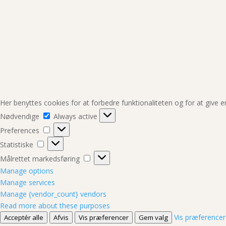
Her benyttes cookies for at forbedre funktionaliteten og for at give 
Nødvendige
Nødvendige
Always active
Preferences
Preferences
Statistiske
Statistiske
Målrettet
Målrettet markedsføring
markedsføring
Manage options
Manage services
Manage {vendor_count} vendors
Read more about these purposes
Vis præferencer
Acceptér alle
Afvis
Vis præferencer
Gem valg