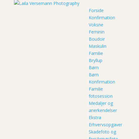
Forside
Konfirmation
Voksne
Feminin
Boudoir
Maskulin
Familie
Bryllup
Børn
Børn
Konfirmation
Familie
fotosession
Medaljer og
anerkendelser
Ekstra
Erhvervsopgaver
Skadefoto og
forsikringsfoto