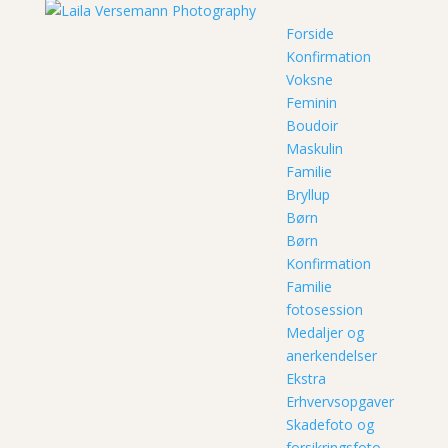
Forside
Konfirmation
Voksne
Feminin
Boudoir
Maskulin
Familie
Bryllup
Børn
Børn
Konfirmation
Familie
fotosession
Medaljer og
anerkendelser
Ekstra
Erhvervsopgaver
Skadefoto og
forsikringsfoto