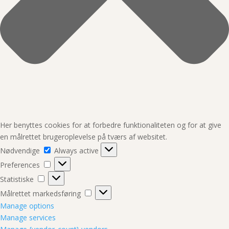
Her benyttes cookies for at forbedre funktionaliteten og for at give
en målrettet brugeroplevelse på tværs af websitet.
Nødvendige
Nødvendige
Always active
Preferences
Preferences
Statistiske
Statistiske
Målrettet
Målrettet markedsføring
markedsføring
Manage options
Manage services